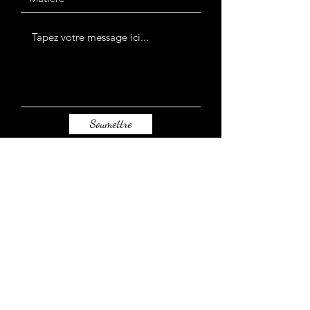
Soumettre
SOLUTIONS DE CADRE D'ART
artframesolutions1@gmail.com
+1571-201-8723
11529 promenade Sunrise Valley, Reston
Virginie, 20191, États-Unis